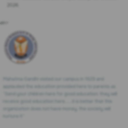
2026.
ain>
Mahatma Gandhi visited our campus in 1929 and
applauded the education provided here to parents as
“Send your children here for good education; they will
receive good education here…….it is better that this
organization does not have money, the society will
nurture it”