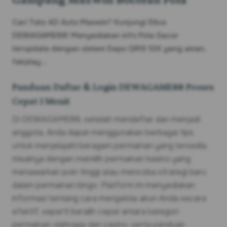
Cari Toto 4D Auto Maxwin? Kunjungi Situs
DEWAGAME88! Menyediakan info Pola Gacor
terupdate dengan sistem Depo QRIS 10K yang aman,
fairplay...
Panduan Daftar & Login DEWAGAME88 Proses
Cepat 1 Menit
Di DEWAGAME88, setelah mendaftar dan menjadi
anggota, Anda dapat menggunakan berbagai tips
untuk menjelajahi beragam permainan yang tersedia,
misalnya dengan memilih permainan kasino yang
menawarkan poin tinggi atau mencoba strategi baru
dalam permainan bingo. Platform ini menyediakan
informasi tentang cara mengelola akun Anda secara
efektif, seperti beralih cepat antara kategori
permainan olahraga dan casino, serta panduan