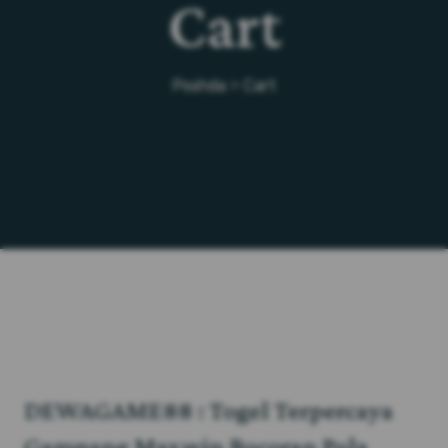
Cart
Psshda
>
Cart
DEWAGAME88 : Togel Terpercaya
Gampang Maxwin Bocoran Pola