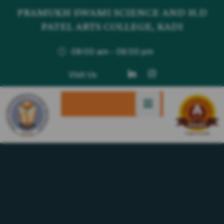
PRAMUKH SWAMI SCIENCE AND H.D
PATEL ARTS COLLEGE, KADI
08:00 am - 06:00 pm
Visit Us