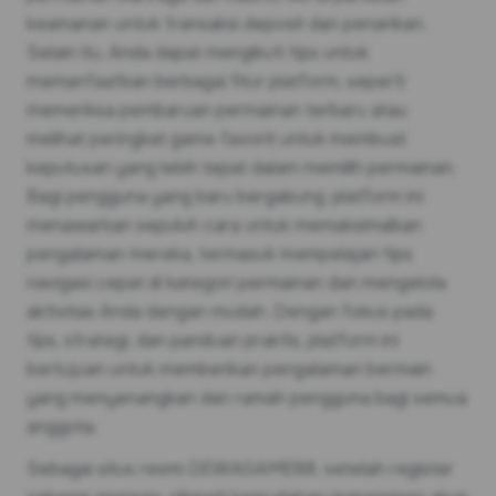
keamanan untuk transaksi deposit dan penarikan.
Selain itu, Anda dapat mengikuti tips untuk
memanfaatkan berbagai fitur platform, seperti
memeriksa pembaruan permainan terbaru atau
melihat peringkat game favorit untuk membuat
keputusan yang lebih tepat dalam memilih permainan.
Bagi pengguna yang baru bergabung, platform ini
menawarkan sepuluh cara untuk memaksimalkan
pengalaman mereka, termasuk mempelajari tips
navigasi cepat di kategori permainan dan mengelola
aktivitas Anda dengan mudah. Dengan fokus pada
tips, strategi, dan panduan praktis, platform ini
bertujuan untuk memberikan pengalaman bermain
yang menyenangkan dan ramah pengguna bagi semua
anggota.
Sebagai situs resmi DEWAGAME88, setelah register