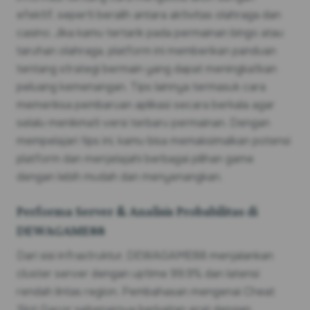
efektif, seperti beralih antara aktivitas olahraga dan
casino. Jika kamu tertarik pada permainan bingo atau
taruhan olahraga, platform ini memberikan panduan
tentang strategi bermain yang dapat meningkatkan
peluang kemenangan. Tips lainnya termasuk cara
memeriksa pembaruan aplikasi secara berkala agar
selalu menikmati versi terbaru permainan. Dengan
mempelajari tips ini, kamu bisa memaksimalkan potensi
platform dan menjelajahi berbagai pilihan game
dengan lebih mudah dan menyenangkan.
Performa Server & Analisis Probabilitas di
DEWAGAME88
Dari sisi infrastruktur, DEWAGAME88 menjalankan
cluster server dengan uptime 99.9% dan latensi
rendah lintas region. Pembahasan mengenai Cheat
Slot Gacor sebenarnya berkaitan erat dengan