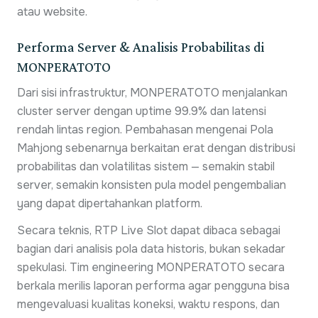
atau website.
Performa Server & Analisis Probabilitas di
MONPERATOTO
Dari sisi infrastruktur, MONPERATOTO menjalankan
cluster server dengan uptime 99.9% dan latensi
rendah lintas region. Pembahasan mengenai Pola
Mahjong sebenarnya berkaitan erat dengan distribusi
probabilitas dan volatilitas sistem — semakin stabil
server, semakin konsisten pula model pengembalian
yang dapat dipertahankan platform.
Secara teknis, RTP Live Slot dapat dibaca sebagai
bagian dari analisis pola data historis, bukan sekadar
spekulasi. Tim engineering MONPERATOTO secara
berkala merilis laporan performa agar pengguna bisa
mengevaluasi kualitas koneksi, waktu respons, dan