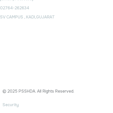
02764-262634
SV CAMPUS , KADI,GUJARAT
© 2025 PSSHDA. All Rights Reserved.
Security