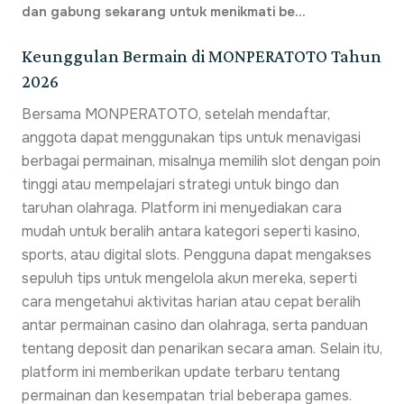
dan gabung sekarang untuk menikmati be...
Keunggulan Bermain di MONPERATOTO Tahun
2026
Bersama MONPERATOTO, setelah mendaftar,
anggota dapat menggunakan tips untuk menavigasi
berbagai permainan, misalnya memilih slot dengan poin
tinggi atau mempelajari strategi untuk bingo dan
taruhan olahraga. Platform ini menyediakan cara
mudah untuk beralih antara kategori seperti kasino,
sports, atau digital slots. Pengguna dapat mengakses
sepuluh tips untuk mengelola akun mereka, seperti
cara mengetahui aktivitas harian atau cepat beralih
antar permainan casino dan olahraga, serta panduan
tentang deposit dan penarikan secara aman. Selain itu,
platform ini memberikan update terbaru tentang
permainan dan kesempatan trial beberapa games.