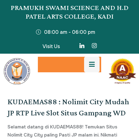
PRAMUKH SWAMI SCIENCE AND H.D
PATEL ARTS COLLEGE, KADI
08:00 am - 06:00 pm
Visit Us
KUDAEMAS88 : Nolimit City Mudah
JP RTP Live Slot Situs Gampang WD
Selamat datang di KUDAEMAS88! Temukan Situs
Nolimit City City paling Pasti JP malam ini. Nikmati