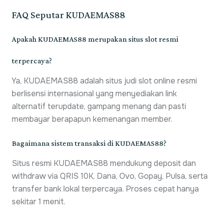
FAQ Seputar KUDAEMAS88
Apakah KUDAEMAS88 merupakan situs slot resmi
terpercaya?
Ya, KUDAEMAS88 adalah situs judi slot online resmi
berlisensi internasional yang menyediakan link
alternatif terupdate, gampang menang dan pasti
membayar berapapun kemenangan member.
Bagaimana sistem transaksi di KUDAEMAS88?
Situs resmi KUDAEMAS88 mendukung deposit dan
withdraw via QRIS 10K, Dana, Ovo, Gopay, Pulsa, serta
transfer bank lokal terpercaya. Proses cepat hanya
sekitar 1 menit.