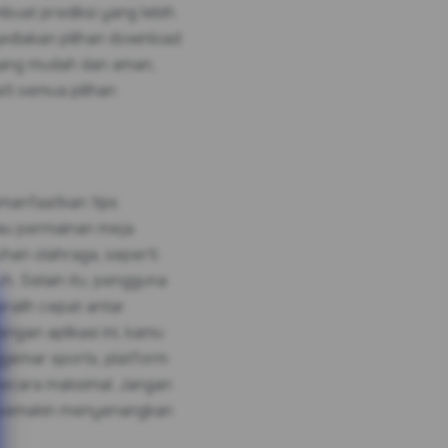
buat prediksi yang lebih
yediakan pilihan download
yang mudah dan aman,
i semua pilihan
manfaatkan tips
tau permainan meja
uhan olahraga, seperti
h. Selain itu, pengguna
ralih cepat antar
gan aplikasi ini, kamu
ggemar sports, platform
secara maksimal. Jangan
a semakin menyenangkan