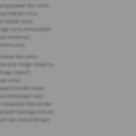
enyediakan tips untuk
t permainan untuk
a terbaik untuk
hraga, serta memastikan
pat menikmati
tform kami.
nakan tips untuk
 poin tinggi. Selain itu,
hraga, seperti
ain untuk
perti beralih cepat
isa mempelajari cara
 melakukan deposit dan
jelajahi berbagai macam
arik dan sesuai dengan