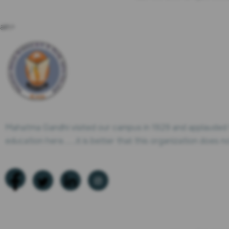
ain>
Mahatma Gandhi visited our campus in 1929 and applauded t
education here…….it is better that this organization does no
College
Working