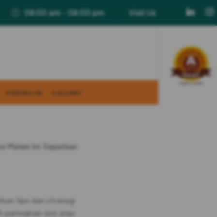
08:00 am - 06:00 pm
Visit Us
FEEDBACK
GALLERY
a Malam Ini. Dapatkan
an tips dan strategi
ih permainan slot atau