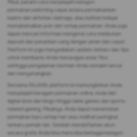
Misal, pahami cara menjelajahi kategori
permainan,switching cepat antara permainankan
kasino dan aktivitas olahraga, atau bahkan belajar
memaksimalkan poin dari setiap permainan. Anda juga
dapat mencari informasi mengenai cara melakukan
deposit dan penarikan uang dengan aman dan cepat.
Platform ini juga menyediakan update terbaru dan tips
untuk membantu Anda menavigasi antar fitur,
sehingga pengalaman bermain Anda semakin lancar
dan menyenangkan.
Bersama RAJA99, platform ini memungkinkan Anda
menjelajahi beragam permainan online, mulai dari
digital slots dan bingo hingga table games dan sports-
related gaming. Misalnya, Anda dapat menemukan
permainan baru setiap hari atau melihat peringkat
terbaru pemain lain. Setelah mendaftarkan akun,
secara gratis Anda bisa mencoba berbagai kategori