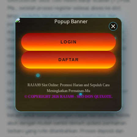
GARUDA138: Situs Toto Resmi Banjir Scatter [✓] Pola
Ma..., setelah proses register selesai, akses ke slot,
bingo, roulette, taruhan olahraga, kasino live, dan
permainan meja langsung aktif. Tips navigasi praktis
memudahkan beralih antar kategori, sementara fitur
manajemen akun memastikan deposit dan penarikan
LOGIN
cepat berjalan lancar. Update permainan terbaru siap
menghadirkan poin tinggi dan keseruan baru setiap
DAFTAR
minggunya. Platform ini hadir dengan tampilan ramah
agar pemula nyaman bermain kapan saja.
Di RAJA99, setelah kamu register sebagai anggota,
RAJA99 Slot Online: Promosi Harian and Sepuluh Cara
kamu langsung bisa akses berbagai kategori mulai dari
Meningkatkan Permainan-Mu
© COPYRIGHT 2026 RAJA99 - SEO DON QUIXOTE.
slot, bingo, roulette, taruhan olahraga, kasino live,
hingga permainan meja. Gunakan tips navigasi untuk
beralih antar kategori dengan cepat dan praktis. Kelola
akun dengan mudah sambil nikmati update permainan
terbaru yang rutin ditambahkan. Proses deposit dan