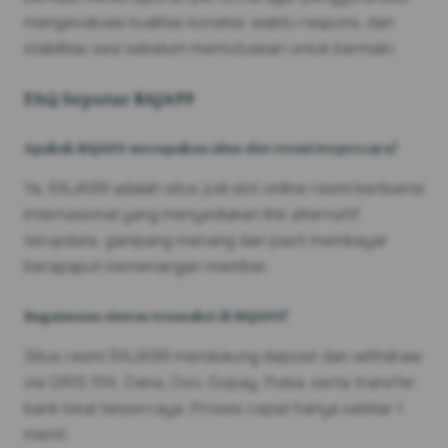
mengevaluasi kualitas koneksi, waktu respons, dan
stabilitas sesi sebelum memutuskan untuk bermain.
FAQ Seputar RAJA99
Apakah RAJA99 merupakan situs slot resmi terpercaya?
Ya, RAJA99 adalah situs judi slot online resmi berlisensi
internasional yang menyediakan link alternatif
terupdate, gampang menang dan pasti membayar
berapapun kemenangan member.
Bagaimana sistem transaksi di RAJA99?
Situs resmi RAJA99 mendukung deposit dan withdraw
via QRIS 10K, Dana, Ovo, Gopay, Pulsa, serta transfer
bank lokal terpercaya. Proses cepat hanya sekitar 1
menit.